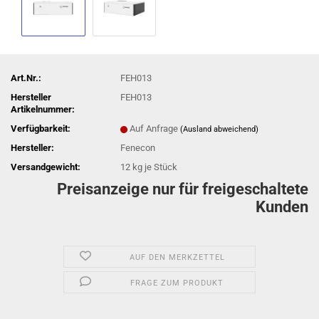
Art.Nr.:
FEH013
Hersteller
FEH013
Artikelnummer:
Verfügbarkeit:
Auf Anfrage
(Ausland abweichend)
Hersteller:
Fenecon
Versandgewicht:
12
kg je Stück
Preisanzeige nur für freigeschaltete
Kunden
AUF DEN MERKZETTEL
FRAGE ZUM PRODUKT