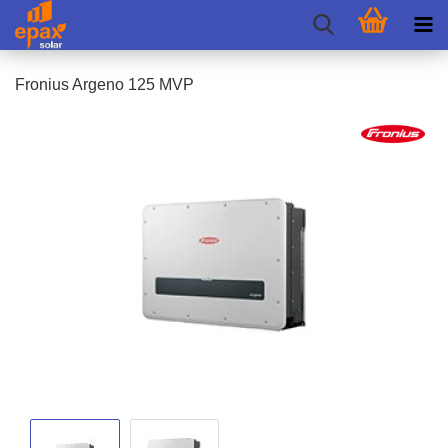
Fro­ni­us Ar­ge­no 125 MVP