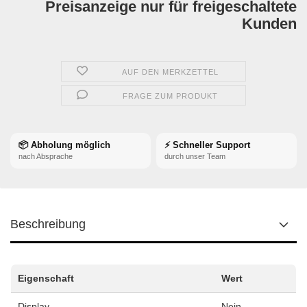
Preisanzeige nur für freigeschaltete
Kunden
AUF DEN MERKZETTEL
FRAGE ZUM PRODUKT
📦 Abholung möglich
⚡ Schneller Support
nach Absprache
durch unser Team
Beschreibung
Eigenschaft
Wert
Display
Nein