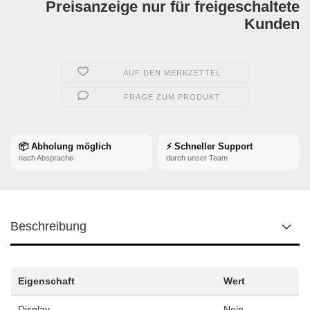
Preisanzeige nur für freigeschaltete
Kunden
AUF DEN MERKZETTEL
FRAGE ZUM PRODUKT
📦 Abholung möglich
⚡ Schneller Support
nach Absprache
durch unser Team
Beschreibung
Eigenschaft
Wert
Display
Nein