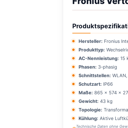
Fronius Vert
Produktspezifikat
Hersteller:
Fronius In
Produkttyp:
Wechselri
AC-Nennleistung:
15 
Phasen:
3-phasig
Schnittstellen:
WLAN, 
Schutzart:
IP66
Maße:
865 × 574 × 2
Gewicht:
43 kg
Topologie:
Transforma
Kühlung:
Aktive Luftk
Technische Daten ohne Gewähr