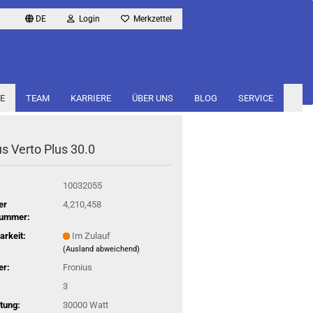
DE
Login
Merkzettel
E
TEAM
KARRIERE
ÜBER UNS
BLOG
SERVICE
­us Verto Plus 30.0
10032055
er
4,210,458
nummer:
arkeit:
Im Zulauf
(Ausland abweichend)
er:
Fronius
3
tung:
30000 Watt