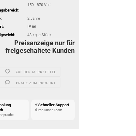
150 - 870 Volt
gsbereich:
:
2 Jahre
rt:
IP 66
gewicht:
43
kg je Stück
Preisanzeige nur für
freigeschaltete Kunden
AUF DEN MERKZETTEL
FRAGE ZUM PRODUKT
holung
⚡ Schneller Support
ch
durch unser Team
bsprache