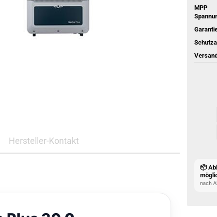
MPP
Spannun
Garantie
Schutza
Versand
Hersteller-Kontakt
📦 Ab
mögli
nach A