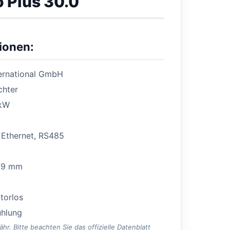
o Plus 30.0
ionen:
ternational GmbH
chter
kW
Ethernet, RS485
79 mm
torlos
ühlung
. Bitte beachten Sie das offizielle Datenblatt