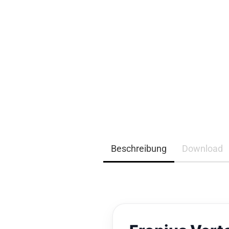
EQ3300
EQ5000
Beschreibung
Download