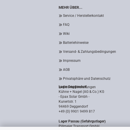
MEHR ÜBER...
Service / Herstellerkontakt
FAQ
Wiki
Batteriehinweise
Versand- & Zahlungsbedingungen
Impressum
AGB
Privatsphäre und Datenschutz
Lager Deggendorf
Cookie Einstellungen
Kühne + Nagel (AG & Co.) KG
- Epax Solar Gmbh -
Kunertstr. 1
94469 Deggendorf
+49 (0) 9901 9499 817
Lager Passau (Gefahrgutlager)
Pillmeier Transport GmbH