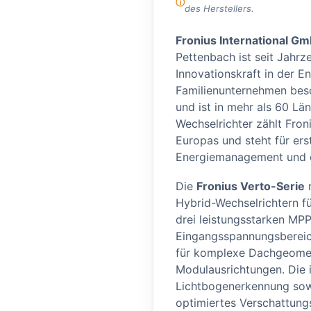
des Herstellers.
Fronius International G
Pettenbach ist seit Jahrz
Innovationskraft in der E
Familienunternehmen besc
und ist in mehr als 60 Län
Wechselrichter zählt Fron
Europas und steht für erst
Energiemanagement und e
Die
Fronius Verto-Serie
r
Hybrid-Wechselrichtern f
drei leistungsstarken MP
Eingangsspannungsbereich 
für komplexe Dachgeomet
Modulausrichtungen. Die 
Lichtbogenerkennung so
optimiertes Verschattun