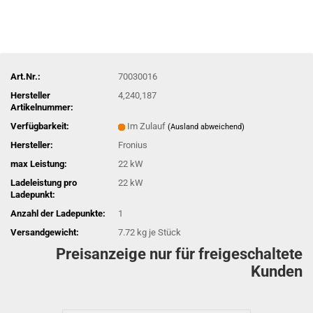
Art.Nr.:
70030016
Hersteller
4,240,187
Artikelnummer:
Verfügbarkeit:
Im Zulauf
(Ausland abweichend)
Hersteller:
Fronius
max Leistung:
22 kW
Ladeleistung pro
22 kW
Ladepunkt:
Anzahl der Ladepunkte:
1
Versandgewicht:
7.72
kg je Stück
Preisanzeige nur für freigeschaltete
Kunden