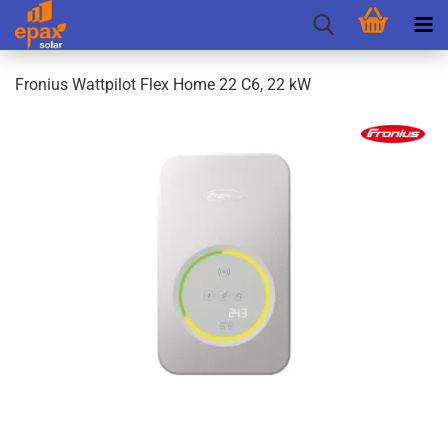
Fro­ni­us Watt­pi­lot Flex Home 22 C6, 22 kW