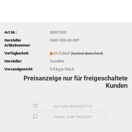
Art.Nr.:
50001003
Hersteller
GMS1000-00-00P
Artikelnummer:
Verfügbarkeit:
Im Zulauf
(Ausland abweichend)
Hersteller:
GoodWe
Versandgewicht:
0.5
kg je Stück
Preisanzeige nur für freigeschaltete
Kunden
AUF DEN MERKZETTEL
FRAGE ZUM PRODUKT