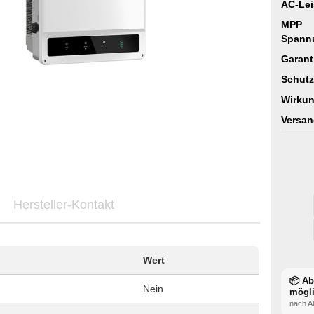
AC-Lei
MPP
Spann
Garant
Schutz
Wirkun
Versan
Hersteller-Kontakt
Wert
📦 A
Nein
mögl
nach A