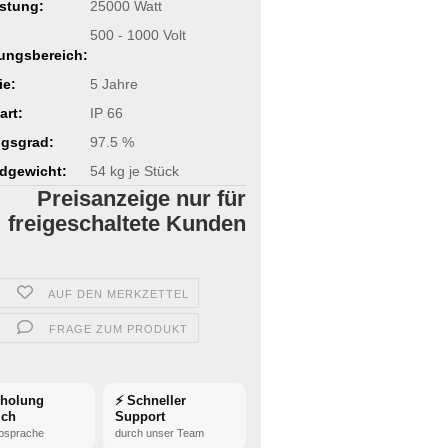
stung:
25000 Watt
500 - 1000 Volt
ungsbereich:
ie:
5 Jahre
art:
IP 66
gsgrad:
97.5 %
dgewicht:
54
kg je Stück
Preisanzeige nur für
freigeschaltete Kunden
AUF DEN MERKZETTEL
FRAGE ZUM PRODUKT
bholung
⚡ Schneller
ich
Support
bsprache
durch unser Team