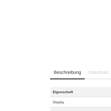
Neu / Coming soon
EQ3300
EQ5000
Beschreibung
Download
Eigenschaft
Display