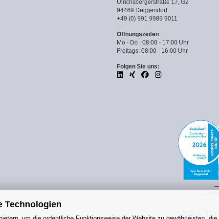
Ulrichsbergerstraße 17, G2
94469 Deggendorf
+49 (0) 991 9989 9011
Öffnungszeiten
Mo - Do : 08:00 - 17:00 Uhr
Freitags: 08:00 - 16:00 Uhr
Folgen Sie uns:
e Technologien
ietern, um die ordentliche Funktionsweise der Website zu gewährleisten, die