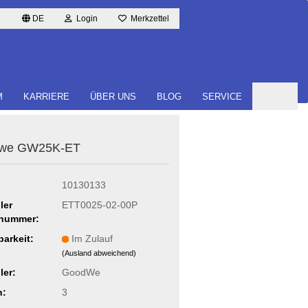
DE
Login
Merkzettel
M
KARRIERE
ÜBER UNS
BLOG
SERVICE
­we GW25K-​ET
10130133
ler
ETT0025-02-00P
lnummer:
barkeit:
Im Zulauf
(Ausland abweichend)
ler:
GoodWe
n:
3