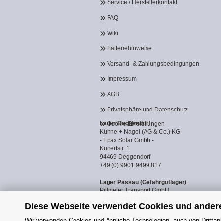
Service / Herstellerkontakt
FAQ
Wiki
Batteriehinweise
Versand- & Zahlungsbedingungen
Impressum
AGB
Privatsphäre und Datenschutz
Lager Deggendorf
Cookie Einstellungen
Kühne + Nagel (AG & Co.) KG
- Epax Solar Gmbh -
Kunertstr. 1
94469 Deggendorf
+49 (0) 9901 9499 817
Lager Passau (Gefahrgutlager)
Pillmeier Transport GmbH
- Epax Solar GmbH -
Diese Webseite verwendet Cookies und ander
Industriestraße 14a
94036 Passau
Wir verwenden Cookies und ähnliche Technologien, auch von Drittanb