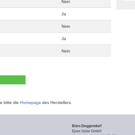
Nein
Ja
Nein
Ja
Nein
e bitte die
Homepage
des Herstellers.
Büro Deggendorf
Epax Solar GmbH