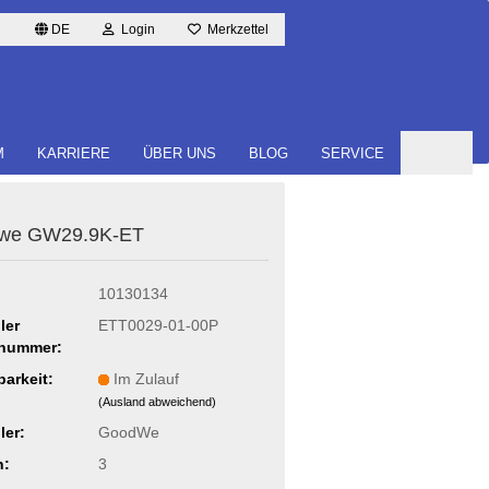
DE
Login
Merkzettel
M
KARRIERE
ÜBER UNS
BLOG
SERVICE
­we GW29.9K-ET
10130134
ler
ETT0029-01-00P
lnummer:
barkeit:
Im Zulauf
(Ausland abweichend)
ler:
GoodWe
n:
3