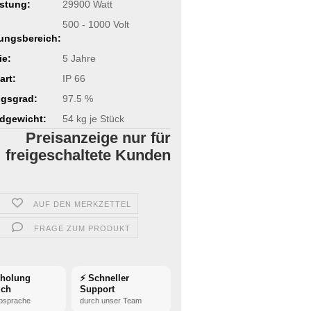
stung:
29900 Watt
500 - 1000 Volt
ungsbereich:
ie:
5 Jahre
art:
IP 66
gsgrad:
97.5 %
dgewicht:
54
kg je Stück
Preisanzeige nur für
freigeschaltete Kunden
AUF DEN MERKZETTEL
FRAGE ZUM PRODUKT
bholung
⚡ Schneller
ich
Support
bsprache
durch unser Team