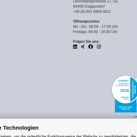
Ulrichsbergerstraße 17, G2
94469 Deggendorf
+49 (0) 991 9989 9011
Öffnungszeiten
Mo - Do : 08:00 - 17:00 Uhr
Freitags: 08:00 - 16:00 Uhr
Folgen Sie uns:
e Technologien
ietern, um die ordentliche Funktionsweise der Website zu gewährleisten, die