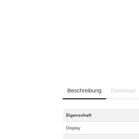
Neu / Coming soon
EQ3300
EQ5000
Beschreibung
Download
Eigenschaft
Display