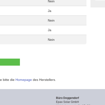
Nein
Ja
Nein
Ja
Nein
e bitte die
Homepage
des Herstellers.
Büro Deggendorf
Epax Solar GmbH