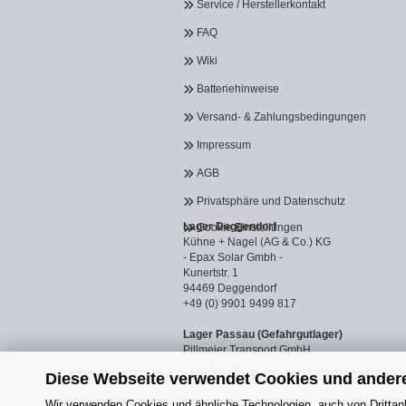
Service / Herstellerkontakt
FAQ
Wiki
Batteriehinweise
Versand- & Zahlungsbedingungen
Impressum
AGB
Privatsphäre und Datenschutz
Lager Deggendorf
Cookie Einstellungen
Kühne + Nagel (AG & Co.) KG
- Epax Solar Gmbh -
Kunertstr. 1
94469 Deggendorf
+49 (0) 9901 9499 817
Lager Passau (Gefahrgutlager)
Pillmeier Transport GmbH
- Epax Solar GmbH -
Diese Webseite verwendet Cookies und ander
Industriestraße 14a
94036 Passau
Wir verwenden Cookies und ähnliche Technologien, auch von Drittanb