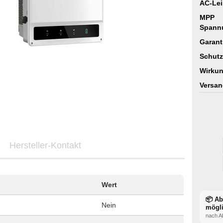
AC-Lei
MPP
Spann
Garant
Schutz
Wirkun
Versan
Hersteller-Kontakt
Wert
📦 A
Nein
mögl
nach A