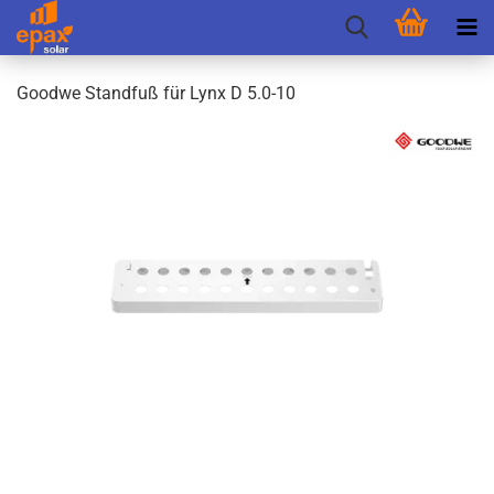
Good­we Stand­fuß für Lynx D 5.0-10