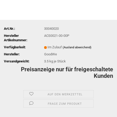
Art.Nr.:
30040020
Hersteller
ACS0021-00-00P
Artikelnummer:
Verfügbarkeit:
Im Zulauf
(Ausland abweichend)
Hersteller:
GoodWe
Versandgewicht:
3.5
kg je Stück
Preisanzeige nur für freigeschaltete
Kunden
AUF DEN MERKZETTEL
FRAGE ZUM PRODUKT