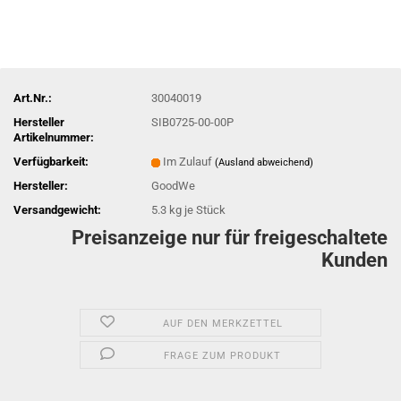
Art.Nr.:
30040019
Hersteller
SIB0725-00-00P
Artikelnummer:
Verfügbarkeit:
Im Zulauf
(Ausland abweichend)
Hersteller:
GoodWe
Versandgewicht:
5.3
kg je Stück
Preisanzeige nur für freigeschaltete
Kunden
AUF DEN MERKZETTEL
FRAGE ZUM PRODUKT