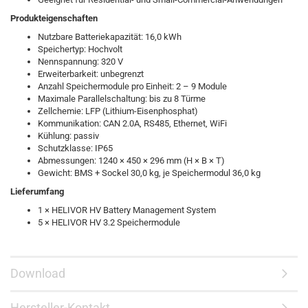
Produkteigenschaften
Nutzbare Batteriekapazität: 16,0 kWh
Speichertyp: Hochvolt
Nennspannung: 320 V
Erweiterbarkeit: unbegrenzt
Anzahl Speichermodule pro Einheit: 2 – 9 Module
Maximale Parallelschaltung: bis zu 8 Türme
Zellchemie: LFP (Lithium-Eisenphosphat)
Kommunikation: CAN 2.0A, RS485, Ethernet, WiFi
Kühlung: passiv
Schutzklasse: IP65
Abmessungen: 1240 × 450 × 296 mm (H × B × T)
Gewicht: BMS + Sockel 30,0 kg, je Speichermodul 36,0 kg
Lieferumfang
1 × HELIVOR HV Battery Management System
5 × HELIVOR HV 3.2 Speichermodule
Download
Hersteller-Kontakt