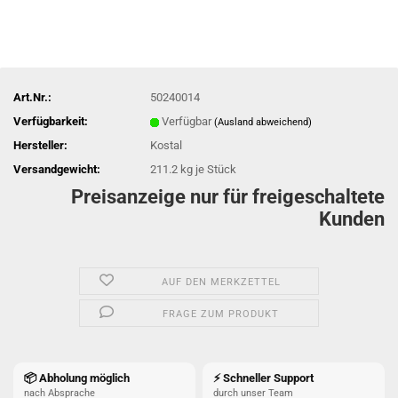
Art.Nr.:
50240014
Verfügbarkeit:
Verfügbar
(Ausland abweichend)
Hersteller:
Kostal
Versandgewicht:
211.2
kg je Stück
Preisanzeige nur für freigeschaltete
Kunden
AUF DEN MERKZETTEL
FRAGE ZUM PRODUKT
📦 Abholung möglich
⚡ Schneller Support
nach Absprache
durch unser Team