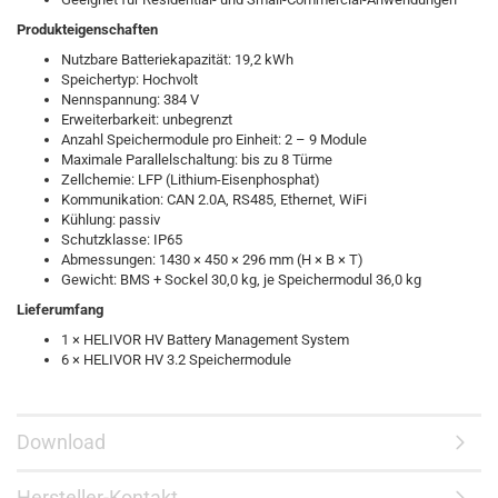
Produkteigenschaften
Nutzbare Batteriekapazität: 19,2 kWh
Speichertyp: Hochvolt
Nennspannung: 384 V
Erweiterbarkeit: unbegrenzt
Anzahl Speichermodule pro Einheit: 2 – 9 Module
Maximale Parallelschaltung: bis zu 8 Türme
Zellchemie: LFP (Lithium-Eisenphosphat)
Kommunikation: CAN 2.0A, RS485, Ethernet, WiFi
Kühlung: passiv
Schutzklasse: IP65
Abmessungen: 1430 × 450 × 296 mm (H × B × T)
Gewicht: BMS + Sockel 30,0 kg, je Speichermodul 36,0 kg
Lieferumfang
1 × HELIVOR HV Battery Management System
6 × HELIVOR HV 3.2 Speichermodule
Download
Hersteller-Kontakt