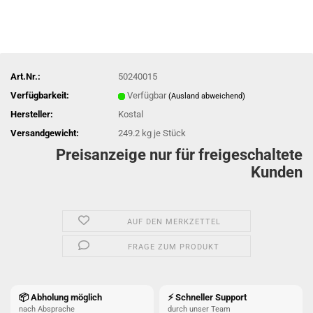
Art.Nr.:
50240015
Verfügbarkeit:
Verfügbar
(Ausland abweichend)
Hersteller:
Kostal
Versandgewicht:
249.2
kg je Stück
Preisanzeige nur für freigeschaltete
Kunden
AUF DEN MERKZETTEL
FRAGE ZUM PRODUKT
📦 Abholung möglich
⚡ Schneller Support
nach Absprache
durch unser Team