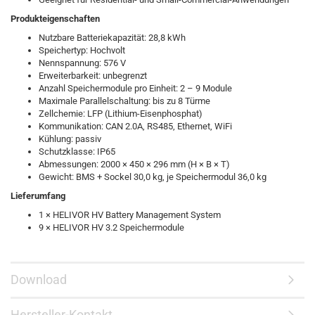
Produkteigenschaften
Nutzbare Batteriekapazität: 28,8 kWh
Speichertyp: Hochvolt
Nennspannung: 576 V
Erweiterbarkeit: unbegrenzt
Anzahl Speichermodule pro Einheit: 2 – 9 Module
Maximale Parallelschaltung: bis zu 8 Türme
Zellchemie: LFP (Lithium-Eisenphosphat)
Kommunikation: CAN 2.0A, RS485, Ethernet, WiFi
Kühlung: passiv
Schutzklasse: IP65
Abmessungen: 2000 × 450 × 296 mm (H × B × T)
Gewicht: BMS + Sockel 30,0 kg, je Speichermodul 36,0 kg
Lieferumfang
1 × HELIVOR HV Battery Management System
9 × HELIVOR HV 3.2 Speichermodule
Download
Hersteller-Kontakt