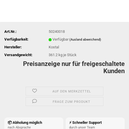
Art.Nr.:
50240018
Verfügbarkeit:
Verfügbar
(Ausland abweichend)
Hersteller:
Kostal
Versandgewicht:
361.2
kg je Stück
Preisanzeige nur für freigeschaltete
Kunden
AUF DEN MERKZETTEL
FRAGE ZUM PRODUKT
📦 Abholung möglich
⚡ Schneller Support
nach Absprache
durch unser Team