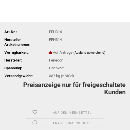
Art.Nr.:
FEH314
Hersteller
FEH314
Artikelnummer:
Verfügbarkeit:
Auf Anfrage
(Ausland abweichend)
Hersteller:
Fenecon
Spannung:
Hochvolt
Versandgewicht:
337
kg je Stück
Preisanzeige nur für freigeschaltete
Kunden
AUF DEN MERKZETTEL
FRAGE ZUM PRODUKT