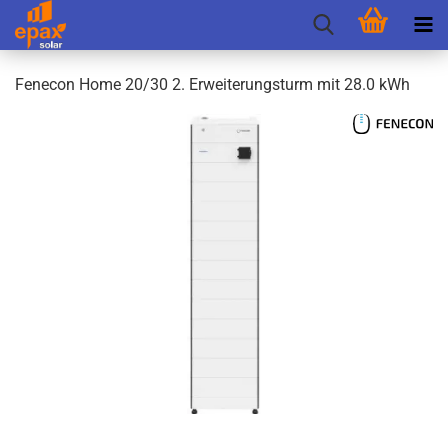
Fen­e­con Home 20/30 2. Er­wei­te­rungs­turm mit 28.0 kWh