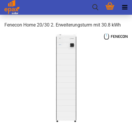
Fen­e­con Home 20/30 2. Er­wei­te­rungs­turm mit 30.8 kWh