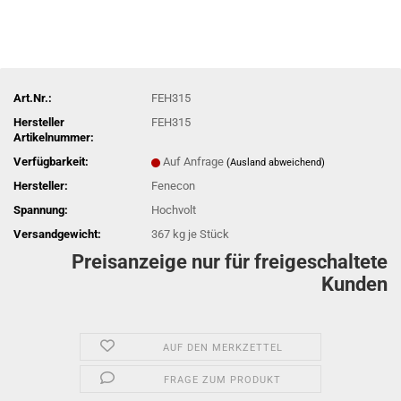
Art.Nr.:
FEH315
Hersteller
FEH315
Artikelnummer:
Verfügbarkeit:
Auf Anfrage
(Ausland abweichend)
Hersteller:
Fenecon
Spannung:
Hochvolt
Versandgewicht:
367
kg je Stück
Preisanzeige nur für freigeschaltete
Kunden
AUF DEN MERKZETTEL
FRAGE ZUM PRODUKT