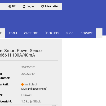
DE
Login
Merkzettel
E
TEAM
KARRIERE
ÜBER UNS
BLOG
SERVICE
ei Smart Power Sen­sor
666-​H 100A/40mA
50220017
er
20022249
nummer:
arkeit:
Im Zulauf
(Ausland abweichend)
er:
Huawei
gewicht:
1.5
kg je Stück