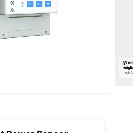
📦 Ab
mögli
nach A