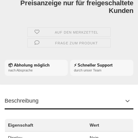
Preisanzeige nur für freigeschaltete
Kunden
AUF DEN MERKZETTEL
FRAGE ZUM PRODUKT
📦 Abholung möglich
⚡ Schneller Support
nach Absprache
durch unser Team
Beschreibung
Eigenschaft
Wert
Display
Nein