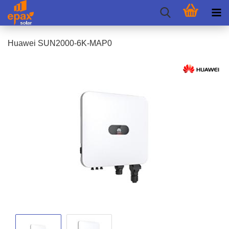
Hua­wei SUN2000-​6K-MAP0