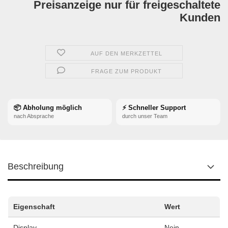
Preisanzeige nur für freigeschaltete
Kunden
AUF DEN MERKZETTEL
FRAGE ZUM PRODUKT
📦 Abholung möglich
⚡ Schneller Support
nach Absprache
durch unser Team
Beschreibung
Eigenschaft
Wert
Display
Nein