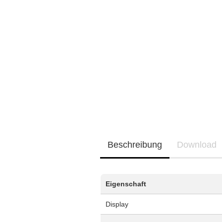
Neu / Coming soon
EQ3300
EQ5000
Beschreibung
Download
Eigenschaft
Display