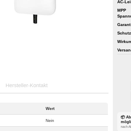
AC-Lei
MPP
Spann
Garant
Schutz
Wirkun
Versan
Hersteller-Kontakt
Wert
📦 A
Nein
mögl
nach A