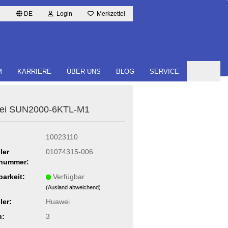
DE
Login
Merkzettel
M
KARRIERE
ÜBER UNS
BLOG
SERVICE
ei SUN2000-​6KTL-M1
10023110
ler
01074315-006
lnummer:
barkeit:
Verfügbar
(Ausland abweichend)
ler:
Huawei
n:
3