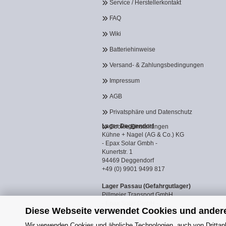
Service / Herstellerkontakt
FAQ
Wiki
Batteriehinweise
Versand- & Zahlungsbedingungen
Impressum
AGB
Privatsphäre und Datenschutz
Lager Deggendorf
Cookie Einstellungen
Kühne + Nagel (AG & Co.) KG
- Epax Solar Gmbh -
Kunertstr. 1
94469 Deggendorf
+49 (0) 9901 9499 817
Lager Passau (Gefahrgutlager)
Pillmeier Transport GmbH
- Epax Solar GmbH -
Diese Webseite verwendet Cookies und ander
Industriestraße 14a
94036 Passau
Wir verwenden Cookies und ähnliche Technologien, auch von Drittanb