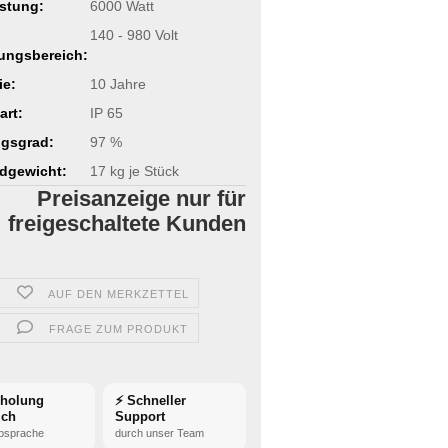
stung:
6000 Watt
140 - 980 Volt
ungsbereich:
ie:
10 Jahre
art:
IP 65
gsgrad:
97 %
dgewicht:
17
kg je Stück
Preisanzeige nur für
freigeschaltete Kunden
AUF DEN MERKZETTEL
FRAGE ZUM PRODUKT
bholung
⚡ Schneller
ich
Support
bsprache
durch unser Team