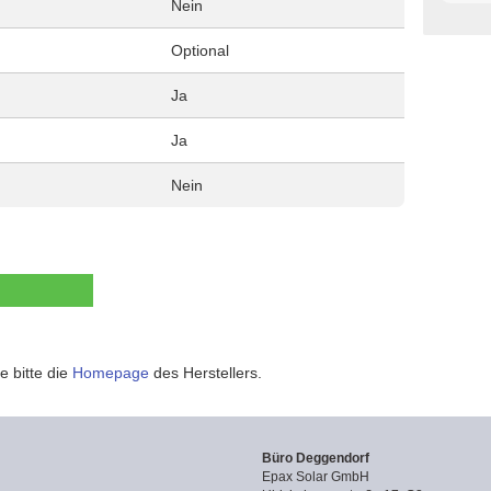
Nein
Optional
Ja
Ja
Nein
e bitte die
Homepage
des Herstellers.
Büro Deggendorf
Epax Solar GmbH