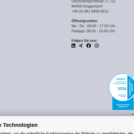
Ulrichsbergerstraße 17, G2
94469 Deggendorf
+49 (0) 991 9989 9011
Öffnungszeiten
Mo - Do : 08:00 - 17:00 Uhr
Freitags: 08:00 - 16:00 Uhr
Folgen Sie uns:
e Technologien
ietern, um die ordentliche Funktionsweise der Website zu gewährleisten, die