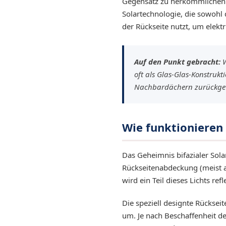
Gegensatz zu herkömmlichen 
Solartechnologie, die sowohl 
der Rückseite nutzt, um elekt
EQ3300
EQ5000
Auf den Punkt gebracht:
W
oft als Glas-Glas-Konstruk
Nachbardächern zurückgewo
Wie funktionieren 
Das Geheimnis bifazialer Solar
Rückseitenabdeckung (meist a
wird ein Teil dieses Lichts re
Die speziell designte Rückseit
um. Je nach Beschaffenheit d