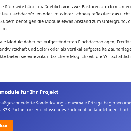
 die Rückseite hängt maßgeblich von zwei Faktoren ab: dem Unte
Kies, Flachdachfolien oder im Winter Schnee) reflektiert das Licht 
Zudem benötigen die Module etwas Abstand zum Untergrund, dami
ann.
ziale Module daher bei aufgeständerten Flachdachanlagen, Freiflä
ndwirtschaft und Solar) oder als vertikal aufgestellte Zaunanla
te bieten sie eine zukunftssichere Möglichkeit, die Wirtschaftlich
module für Ihr Projekt
maßgeschneiderte Sonderlösung – maximale Erträge beginnen imme
s B2B-Partner unser umfassendes Sortiment an langlebigen, hoche
ehen