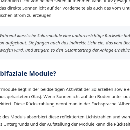
Modulen Licht von beiden Seiten aufnehmen kann. Kurz gesagt b
das direkte Sonnenlicht auf der Vorderseite als auch das vom Unte
rischen Strom zu erzeugen.
ährend klassische Solarmodule eine undurchsichtige Rückseite hab
tion aufgebaut. Sie fangen auch das indirekte Licht ein, das vom 
rfen wird, und steigern so den Gesamtertrag der Anlage erheblic
bifaziale Module?
module liegt in der beidseitigen Aktivität der Solarzellen sowie 
us gehärtetem Glas). Wenn Sonnenlicht auf den Boden unter oder
flektiert. Diese Rückstrahlung nennt man in der Fachsprache "Albed
e des Moduls absorbiert diese reflektierten Lichtstrahlen und wand
es Untergrunds und der Aufstellung der Module kann die Rückseit