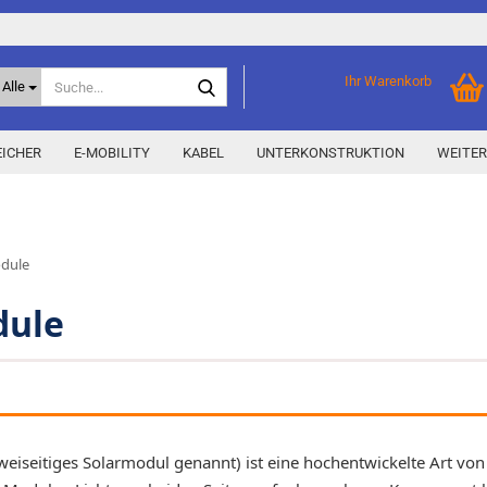
Suche...
Ihr Warenkorb
Alle
ICHER
E-MOBILITY
KABEL
UNTERKONSTRUKTION
WEITER
Home Storage
% Aktionen % anzeigen
odule
Storage M
Epax Deals
Hersteller-Aktionen
dule
Neu / Coming soon
y
eiseitiges Solarmodul genannt) ist eine hochentwickelte Art von