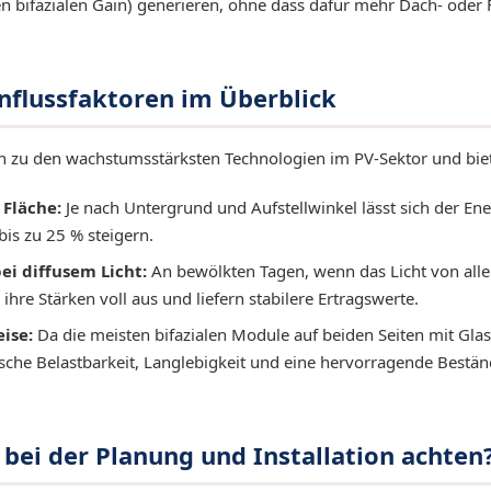
n bifazialen Gain) generieren, ohne dass dafür mehr Dach- oder 
influssfaktoren im Überblick
n zu den wachstumsstärksten Technologien im PV-Sektor und biete
 Fläche:
Je nach Untergrund und Aufstellwinkel lässt sich der Ene
s zu 25 % steigern.
i diffusem Licht:
An bewölkten Tagen, wenn das Licht von allen
ihre Stärken voll aus und liefern stabilere Ertragswerte.
ise:
Da die meisten bifazialen Module auf beiden Seiten mit Glas 
che Belastbarkeit, Langlebigkeit und eine hervorragende Bestän
bei der Planung und Installation achten