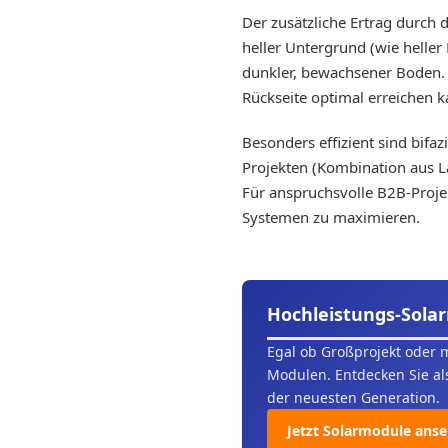
Der zusätzliche Ertrag durch
heller Untergrund (wie heller 
dunkler, bewachsener Boden. 
Rückseite optimal erreichen k
Besonders effizient sind bifa
Projekten (Kombination aus La
Für anspruchsvolle B2B-Projek
Systemen zu maximieren.
Hochleistungs-Solar
Egal ob Großprojekt oder 
Modulen. Entdecken Sie al
der neuesten Generation.
Jetzt Solarmodule ans