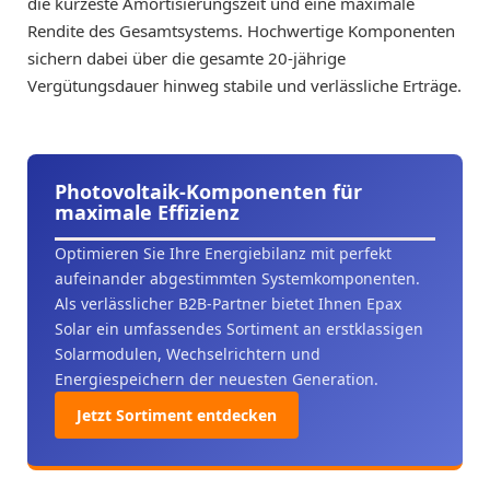
die kürzeste Amortisierungszeit und eine maximale
Rendite des Gesamtsystems. Hochwertige Komponenten
sichern dabei über die gesamte 20-jährige
Vergütungsdauer hinweg stabile und verlässliche Erträge.
Photovoltaik-Komponenten für
maximale Effizienz
Optimieren Sie Ihre Energiebilanz mit perfekt
aufeinander abgestimmten Systemkomponenten.
Als verlässlicher B2B-Partner bietet Ihnen Epax
Solar ein umfassendes Sortiment an erstklassigen
Solarmodulen, Wechselrichtern und
Energiespeichern der neuesten Generation.
Jetzt Sortiment entdecken