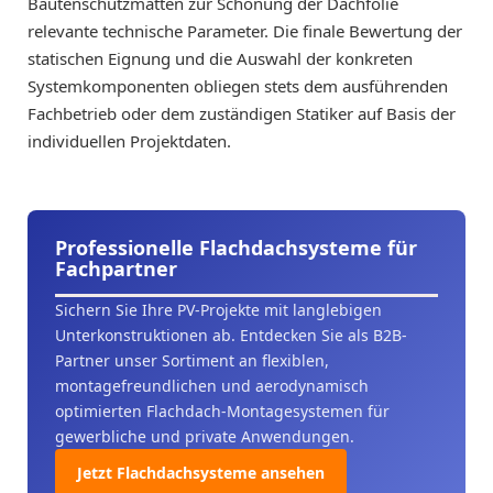
Bautenschutzmatten zur Schonung der Dachfolie
relevante technische Parameter. Die finale Bewertung der
statischen Eignung und die Auswahl der konkreten
Systemkomponenten obliegen stets dem ausführenden
Fachbetrieb oder dem zuständigen Statiker auf Basis der
individuellen Projektdaten.
Professionelle Flachdachsysteme für
Fachpartner
Sichern Sie Ihre PV-Projekte mit langlebigen
Unterkonstruktionen ab. Entdecken Sie als B2B-
Partner unser Sortiment an flexiblen,
montagefreundlichen und aerodynamisch
optimierten Flachdach-Montagesystemen für
gewerbliche und private Anwendungen.
Jetzt Flachdachsysteme ansehen