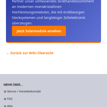
Partner unser umfassendes Großhandelssortiment
an modernen monokristallinen
Hochleistungsmodulen, die mit erstklassigen
Stecksystemen und langlebiger Zellelektronik
überzeugen.
Jetzt Solarmodule ansehen
← Zurück zur Wiki-Übersicht
MEHR ÜBER...
Service / Herstellerkontakt
FAQ
Wiki