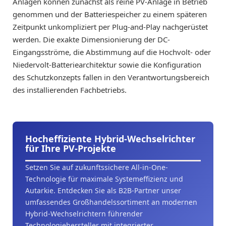
Anlagen können zunächst als reine PV-Anlage in Betrieb
genommen und der Batteriespeicher zu einem späteren
Zeitpunkt unkompliziert per Plug-and-Play nachgerüstet
werden. Die exakte Dimensionierung der DC-
Eingangsströme, die Abstimmung auf die Hochvolt- oder
Niedervolt-Batteriearchitektur sowie die Konfiguration
des Schutzkonzepts fallen in den Verantwortungsbereich
des installierenden Fachbetriebs.
Hocheffiziente Hybrid-Wechselrichter
für Ihre PV-Projekte
Setzen Sie auf zukunftssichere All-in-One-
Technologie für maximale Systemeffizienz und
Autarkie. Entdecken Sie als B2B-Partner unser
umfassendes Großhandelssortiment an modernen
Hybrid-Wechselrichtern führender
Technologiehersteller mit integrierter