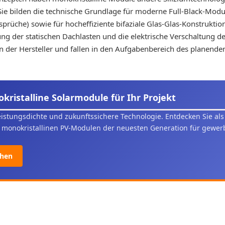
Sie bilden die technische Grundlage für moderne Full-Black-Modu
prüche) sowie für hocheffiziente bifaziale Glas-Glas-Konstrukti
g der statischen Dachlasten und die elektrische Verschaltung de
n der Hersteller und fallen in den Aufgabenbereich des planende
kristalline Solarmodule für Ihr Projekt
eistungsdichte und zukunftssichere Technologie. Entdecken Sie al
n monokristallinen PV-Modulen der neuesten Generation für gewerb
ehen