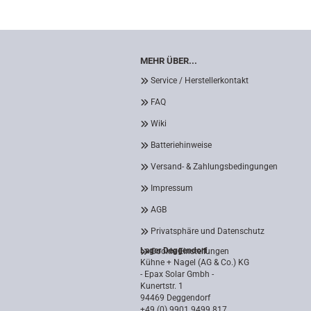
MEHR ÜBER...
Service / Herstellerkontakt
FAQ
Wiki
Batteriehinweise
Versand- & Zahlungsbedingungen
Impressum
AGB
Privatsphäre und Datenschutz
Lager Deggendorf
Cookie Einstellungen
Kühne + Nagel (AG & Co.) KG
- Epax Solar Gmbh -
Kunertstr. 1
94469 Deggendorf
+49 (0) 9901 9499 817