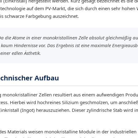
 (Einkristall) hergestellt werden. Kurz gesagt bezeichnet es die d
technologie auf dem PV-Markt, die sich durch einen sehr hohen
 bis schwarze Farbgebung auszeichnet.
a die Atome in einer monokristallinen Zelle absolut gleichmäßig aus
 kaum Hindernisse vor. Das Ergebnis ist eine maximale Energieausb
einer edlen Ästhetik.
echnischer Aufbau
 monokristalliner Zellen resultiert aus einem aufwendigen Prod
ess. Hierbei wird hochreines Silizium geschmolzen, um anschli
inkristall (Ingot) herauszuziehen. Dieser zylindrische Stab wird
t des Materials weisen monokristalline Module in der industriell