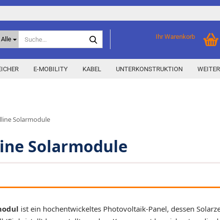
Suche...
Ihr Warenkorb
Alle
ICHER
E-MOBILITY
KABEL
UNTERKONSTRUKTION
WEITER
Home Storage
% Aktionen % anzeigen
lline Solarmodule
Storage M
Epax Deals
Hersteller-Aktionen
line Solarmodule
Neu / Coming soon
y
modul
ist ein hochentwickeltes Photovoltaik-Panel, dessen Solarz