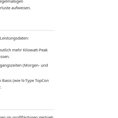
nregelmäßigen
rluste aufweisen.
 Leistungsdaten:
utlich mehr Kilowatt-Peak
issen.
rgangszeiten (Morgen- und
 Basis (wie N-Type TopCon
.
en im großflächigen Vertrieb