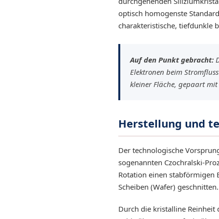
durchgehenden Siliziumkristall
optisch homogenste Standard
charakteristische, tiefdunkle
EQ3300
EQ5000
Auf den Punkt gebracht:
D
Elektronen beim Stromfluss
kleiner Fläche, gepaart mit 
Herstellung und t
Der technologische Vorsprung
sogenannten Czochralski-Proz
Rotation einen stabförmigen E
Scheiben (Wafer) geschnitten.
Durch die kristalline Reinhei