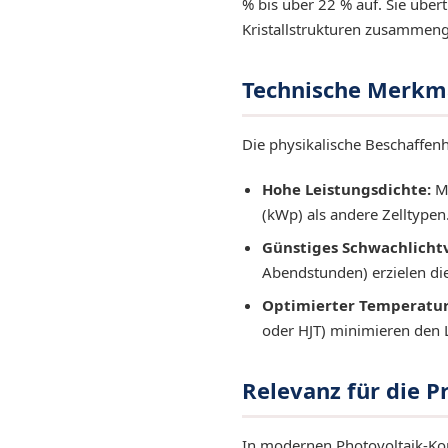
% bis über 22 % auf. Sie über
Kristallstrukturen zusammenge
Technische Merkma
Die physikalische Beschaffenh
Hohe Leistungsdichte:
Mo
(kWp) als andere Zelltypen
Günstiges Schwachlicht
Abendstunden) erzielen die
Optimierter Temperaturk
oder HJT) minimieren den 
Relevanz für die 
In modernen Photovoltaik-Kon