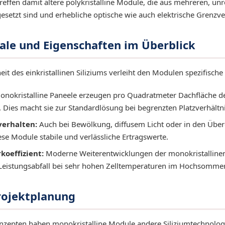
treffen damit ältere polykristalline Module, die aus mehreren, u
setzt sind und erhebliche optische wie auch elektrische Grenzve
le und Eigenschaften im Überblick
eit des einkristallinen Siliziums verleiht den Modulen spezifische
nokristalline Paneele erzeugen pro Quadratmeter Dachfläche de
. Dies macht sie zur Standardlösung bei begrenzten Platzverhältn
verhalten:
Auch bei Bewölkung, diffusem Licht oder in den Übe
se Module stabile und verlässliche Ertragswerte.
oeffizient:
Moderne Weiterentwicklungen der monokristallinen
Leistungsabfall bei sehr hohen Zelltemperaturen im Hochsommer
Projektplanung
zepten haben monokristalline Module andere Siliziumtechnologi