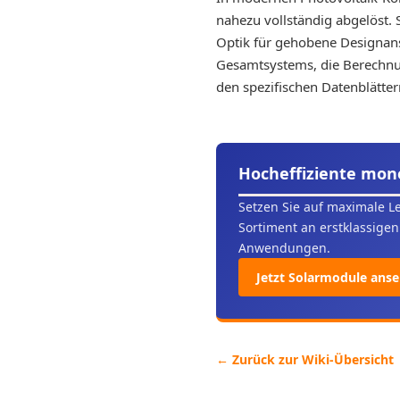
nahezu vollständig abgelöst. 
Optik für gehobene Designans
Gesamtsystems, die Berechnun
den spezifischen Datenblätter
Hocheffiziente mono
Setzen Sie auf maximale L
Sortiment an erstklassige
Anwendungen.
Jetzt Solarmodule ans
← Zurück zur Wiki-Übersicht