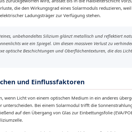
s zurückgeworfen wird, anstatt bis in die Halbleiterschicht vorz
rluste, die den Wirkungsgrad eines Solarmoduls reduzieren, weil 
 elektrischer Ladungsträger zur Verfügung stehen.
eines, unbehandeltes Silizium glänzt metallisch und reflektiert na
onnenlichts wie ein Spiegel. Um diesen massiven Verlust zu verhind
xe optische Beschichtungen und Oberflächentexturen, die das Lich
achen und Einflussfaktoren
n, wenn Licht von einem optischen Medium in ein anderes überge
 unterscheiden. Bei einem Solarmodul trifft die Sonnenstrahlun
ließend auf den Übergang von Glas zur Einbettungsfolie (EVA/POE
liziumzelle.