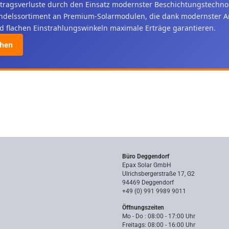
rtragsverluste durch den Einsatz modernster Beschichtungstechnol
ndelssortiment an Premium-Solarmodulen, die dank modernster An
nd flachen Einstrahlungswinkeln maximale Erträge garantieren.
ehen
Büro Deggendorf
Epax Solar GmbH
Ulrichsbergerstraße 17, G2
94469 Deggendorf
+49 (0) 991 9989 9011
Öffnungszeiten
Mo - Do : 08:00 - 17:00 Uhr
Freitags: 08:00 - 16:00 Uhr