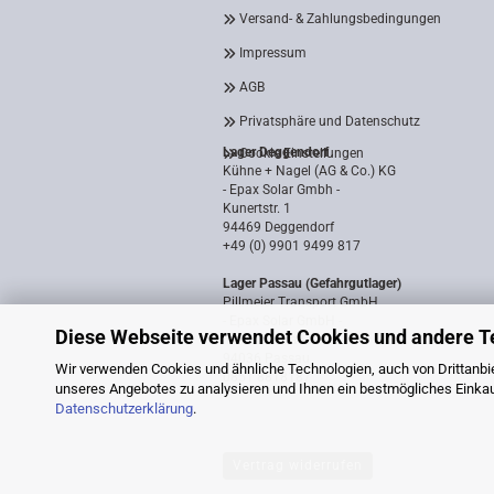
Versand- & Zahlungsbedingungen
Impressum
AGB
Privatsphäre und Datenschutz
Lager Deggendorf
Cookie Einstellungen
Kühne + Nagel (AG & Co.) KG
- Epax Solar Gmbh -
Kunertstr. 1
94469 Deggendorf
+49 (0) 9901 9499 817
Lager Passau (Gefahrgutlager)
Pillmeier Transport GmbH
- Epax Solar GmbH -
Diese Webseite verwendet Cookies und andere T
Industriestraße 14a
94036 Passau
Wir verwenden Cookies und ähnliche Technologien, auch von Drittanbie
0851 8818187
unseres Angebotes zu analysieren und Ihnen ein bestmögliches Einkauf
Datenschutzerklärung
.
Vertrag widerrufen