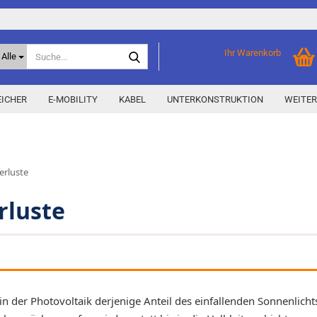
Suche...
Ihr Warenkorb
Alle
ICHER
E-MOBILITY
KABEL
UNTERKONSTRUKTION
WEITER
Home Storage
% Aktionen % anzeigen
erluste
Storage M
Epax Deals
Hersteller-Aktionen
rluste
Neu / Coming soon
y
in der Photovoltaik derjenige Anteil des einfallenden Sonnenlicht