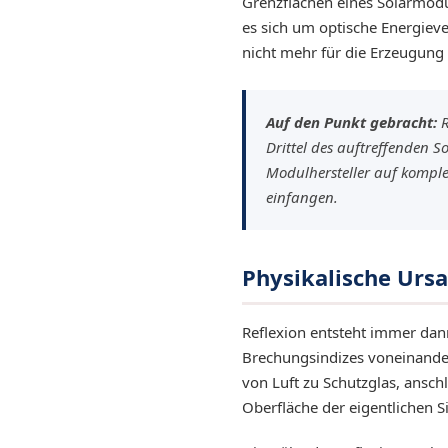
Grenzflächen eines Solarmodul
es sich um optische Energieve
nicht mehr für die Erzeugung
EQ3300
EQ5000
Auf den Punkt gebracht:
R
Drittel des auftreffenden S
Modulhersteller auf komple
einfangen.
Physikalische Urs
Reflexion entsteht immer dan
Brechungsindizes voneinander
von Luft zu Schutzglas, ansch
Oberfläche der eigentlichen Si