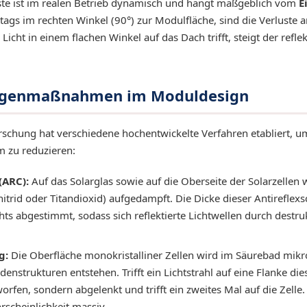
ste ist im realen Betrieb dynamisch und hängt maßgeblich vom
E
tags im rechten Winkel (90°) zur Modulfläche, sind die Verluste
ht in einem flachen Winkel auf das Dach trifft, steigt der reflekt
Gegenmaßnahmen im Moduldesign
schung hat verschiedene hochentwickelte Verfahren etabliert, um
 zu reduzieren:
(ARC):
Auf das Solarglas sowie auf die Oberseite der Solarzellen
nitrid oder Titandioxid) aufgedampft. Die Dicke dieser Antireflexsc
ts abgestimmt, sodass sich reflektierte Lichtwellen durch destruk
g:
Die Oberfläche monokristalliner Zellen wird im Säurebad mik
enstrukturen entstehen. Trifft ein Lichtstrahl auf eine Flanke di
rfen, sondern abgelenkt und trifft ein zweites Mal auf die Zelle
scheinlichkeit massiv.