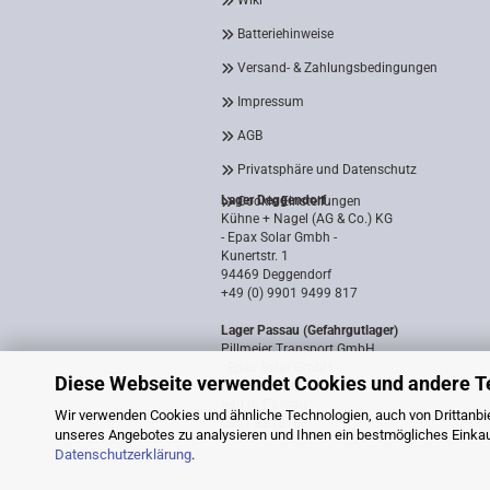
Wiki
Batteriehinweise
Versand- & Zahlungsbedingungen
Impressum
AGB
Privatsphäre und Datenschutz
Lager Deggendorf
Cookie Einstellungen
Kühne + Nagel (AG & Co.) KG
- Epax Solar Gmbh -
Kunertstr. 1
94469 Deggendorf
+49 (0) 9901 9499 817
Lager Passau (Gefahrgutlager)
Pillmeier Transport GmbH
- Epax Solar GmbH -
Diese Webseite verwendet Cookies und andere T
Industriestraße 14a
94036 Passau
Wir verwenden Cookies und ähnliche Technologien, auch von Drittanbie
0851 8818187
unseres Angebotes zu analysieren und Ihnen ein bestmögliches Einkauf
Datenschutzerklärung
.