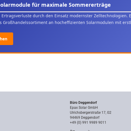
Solarmodule für maximale Sommererträge
 Ertragsverluste durch den Einsatz modernster Zelltechnologien. E
 Großhandelssortiment an hocheffizienten Solarmodulen mit erst
ehen
Büro Deggendorf
Epax Solar GmbH
Ulrichsbergerstraße 17, G2
94469 Deggendorf
+49 (0) 991 9989 9011