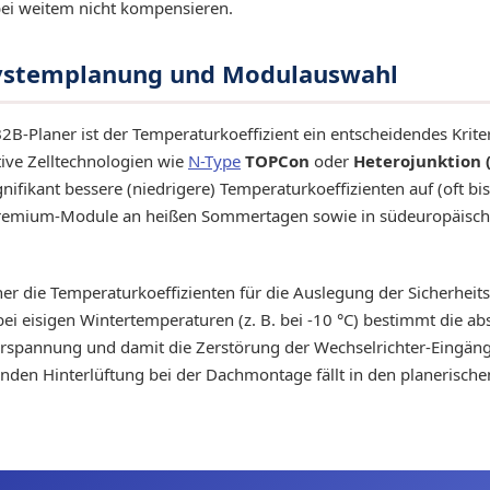
ei weitem nicht kompensieren.
 Systemplanung und Modulauswahl
2B-Planer ist der Temperaturkoeffizient ein entscheidendes Krit
tive Zelltechnologien wie
N-Type
TOPCon
oder
Heterojunktion (
nifikant bessere (niedrigere) Temperaturkoeffizienten auf (oft bi
 Premium-Module an heißen Sommertagen sowie in südeuropäisc
er die Temperaturkoeffizienten für die Auslegung der Sicherhei
i eisigen Wintertemperaturen (z. B. bei -10 °C) bestimmt die a
rspannung und damit die Zerstörung der Wechselrichter-Eingäng
henden Hinterlüftung bei der Dachmontage fällt in den planerisch