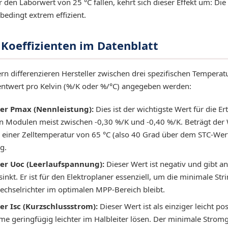
den Laborwert von 25 °C fallen, kehrt sich dieser Effekt um: Die
bedingt extrem effizient.
 Koeffizienten im Datenblatt
rn differenzieren Hersteller zwischen drei spezifischen Temperatur
zentwert pro Kelvin (%/K oder %/°C) angegeben werden:
er Pmax (Nennleistung):
Dies ist der wichtigste Wert für die Er
 Modulen meist zwischen -0,30 %/K und -0,40 %/K. Beträgt der W
i einer Zelltemperatur von 65 °C (also 40 Grad über dem STC-Wer
g.
er Uoc (Leerlaufspannung):
Dieser Wert ist negativ und gibt a
kt. Er ist für den Elektroplaner essenziell, um die minimale S
echselrichter im optimalen MPP-Bereich bleibt.
r Isc (Kurzschlussstrom):
Dieser Wert ist als einziger leicht pos
me geringfügig leichter im Halbleiter lösen. Der minimale Stro