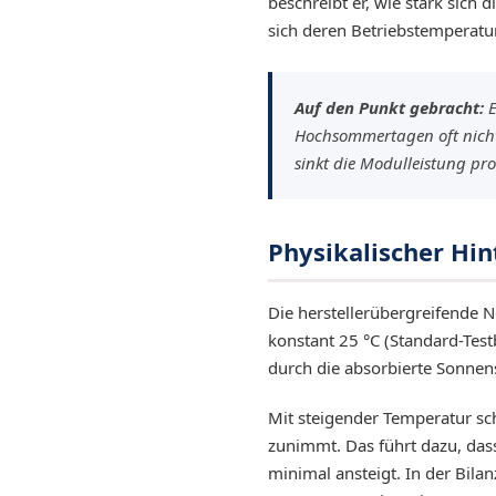
beschreibt er, wie stark sich 
sich deren Betriebstemperatur
EQ3300
EQ5000
Auf den Punkt gebracht:
E
Hochsommertagen oft nicht a
sinkt die Modulleistung pro
Physikalischer Hi
Die herstellerübergreifende 
konstant 25 °C (Standard-Test
durch die absorbierte Sonnens
Mit steigender Temperatur sch
zunimmt. Das führt dazu, dass
minimal ansteigt. In der Bilan