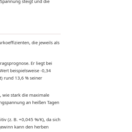
 Spannung steigt und die
koeffizienten, die jeweils als
tragsprognose. Er liegt bei
ert beispielsweise -0,34
t) rund 13,6 % seiner
n, wie stark die maximale
tringspannung an heißen Tagen
itiv (z. B. +0,045 %/K), da sich
mgewinn kann den herben