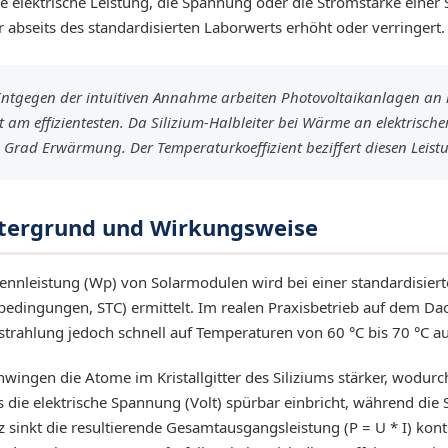
die elektrische Leistung, die Spannung oder die Stromstärke einer
 abseits des standardisierten Laborwerts erhöht oder verringert.
ntgegen der intuitiven Annahme arbeiten Photovoltaikanlagen an 
m effizientesten. Da Silizium-Halbleiter bei Wärme an elektrischer 
 Grad Erwärmung. Der Temperaturkoeffizient beziffert diesen Leistu
ntergrund und Wirkungsweise
Nennleistung (Wp) von Solarmodulen wird bei einer standardisier
bedingungen, STC) ermittelt. Im realen Praxisbetrieb auf dem Da
trahlung jedoch schnell auf Temperaturen von 60 °C bis 70 °C au
wingen die Atome im Kristallgitter des Siliziums stärker, wodurc
 die elektrische Spannung (Volt) spürbar einbricht, während die
z sinkt die resultierende Gesamtausgangsleistung (P = U * I) kont