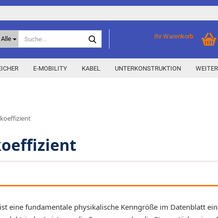
Suche...
Ihr Warenkorb
Alle
ICHER
E-MOBILITY
KABEL
UNTERKONSTRUKTION
WEITER
Home Storage
% Aktionen % anzeigen
oeffizient
Storage M
Epax Deals
Hersteller-Aktionen
oeffizient
Neu / Coming soon
y
ist eine fundamentale physikalische Kenngröße im Datenblatt ein