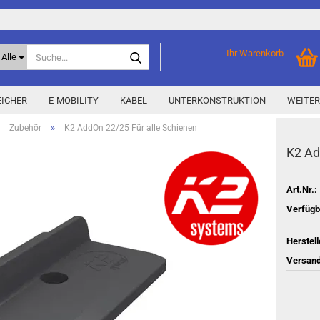
Suche...
Ihr Warenkorb
Alle
ICHER
E-MOBILITY
KABEL
UNTERKONSTRUKTION
WEITER
»
»
Zubehör
K2 AddOn 22/25 Für alle Schienen
K2 Ad
Home Storage
% Aktionen % anzeigen
Storage M
Epax Deals
Art.Nr.:
Hersteller-Aktionen
Verfügb
Neu / Coming soon
Herstell
y
Versand