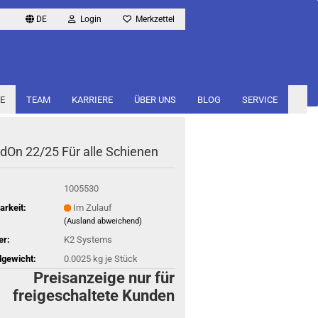
DE
Login
Merkzettel
E
TEAM
KARRIERE
ÜBER UNS
BLOG
SERVICE
dOn 22/25 Für alle Schie­nen
1005530
arkeit:
Im Zulauf
(Ausland abweichend)
er:
K2 Systems
gewicht:
0.0025
kg je Stück
Preisanzeige nur für
freigeschaltete Kunden