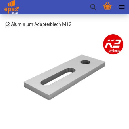
K2 Alu­mi­ni­um Ad­ap­ter­blech M12