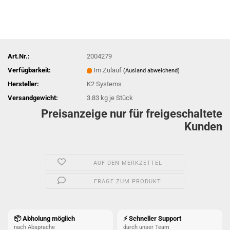
Art.Nr.:
2004279
Verfügbarkeit:
Im Zulauf
(Ausland abweichend)
Hersteller:
K2 Systems
Versandgewicht:
3.83
kg je Stück
Preisanzeige nur für freigeschaltete
Kunden
AUF DEN MERKZETTEL
FRAGE ZUM PRODUKT
📦 Abholung möglich
⚡ Schneller Support
nach Absprache
durch unser Team