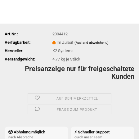
Art.Nr.:
2004412
Verfügbarkeit:
Im Zulauf
(Ausland abweichend)
Hersteller:
K2 Systems
Versandgewicht:
4.77
kg je Stück
Preisanzeige nur für freigeschaltete
Kunden
AUF DEN MERKZETTEL
FRAGE ZUM PRODUKT
📦 Abholung möglich
⚡ Schneller Support
nach Absprache
durch unser Team