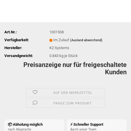
Art.Nr.:
1001508
Verfügbarkeit:
Im Zulauf
(Ausland abweichend)
Hersteller:
K2 Systems
Versandgewicht:
0.843
kg je Stück
Preisanzeige nur für freigeschaltete
Kunden
AUF DEN MERKZETTEL
FRAGE ZUM PRODUKT
📦 Abholung möglich
⚡ Schneller Support
nach Absprache
durch unser Team