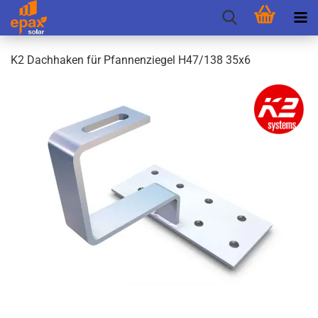
K2 Dach­ha­ken für Pfan­nen­zie­gel H47/138 35x6