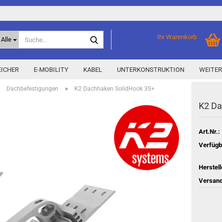
Suche...
Ihr Warenkorb
Alle
ICHER
E-MOBILITY
KABEL
UNTERKONSTRUKTION
WEITER
»
»
Dachbefestigungen
K2 Dachhaken SolidHook 3S+
K2 Dac
Home Storage
% Aktionen % anzeigen
Storage M
Epax Deals
Art.Nr.:
Hersteller-Aktionen
Verfügb
Neu / Coming soon
Herstell
y
Versand