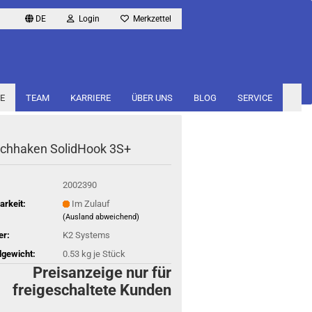
DE
Login
Merkzettel
E
TEAM
KARRIERE
ÜBER UNS
BLOG
SERVICE
h­ha­ken So­lid­Hook 3S+
2002390
arkeit:
Im Zulauf
(Ausland abweichend)
er:
K2 Systems
gewicht:
0.53
kg je Stück
Preisanzeige nur für
freigeschaltete Kunden