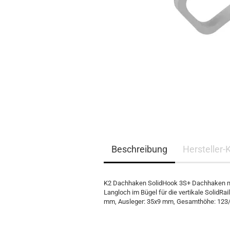
EQ3300
EQ5000
Beschreibung
Hersteller-
K2 Dachhaken SolidHook 3S+ Dachhaken mit
Langloch im Bügel für die vertikale SolidRa
mm, Ausleger: 35x9 mm, Gesamthöhe: 123