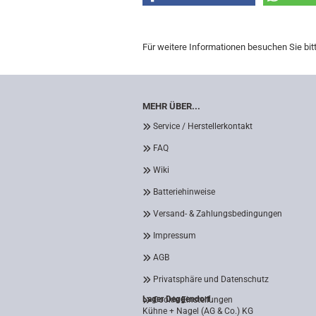
Für weitere Informationen besuchen Sie bit
MEHR ÜBER...
Service / Herstellerkontakt
FAQ
Wiki
Batteriehinweise
Versand- & Zahlungsbedingungen
Impressum
AGB
Privatsphäre und Datenschutz
Lager Deggendorf
Cookie Einstellungen
Kühne + Nagel (AG & Co.) KG