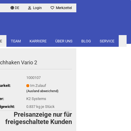
DE
Login
Merkzettel
E
TEAM
KARRIERE
ÜBER UNS
BLOG
SERVICE
ch­ha­ken Vario 2
1000107
arkeit:
Im Zulauf
(Ausland abweichend)
er:
K2 Systems
gewicht:
0.837
kg je Stück
Preisanzeige nur für
freigeschaltete Kunden