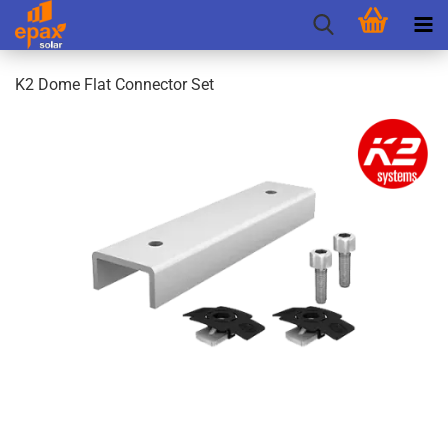
K2 Dome Flat Con­nec­tor Set