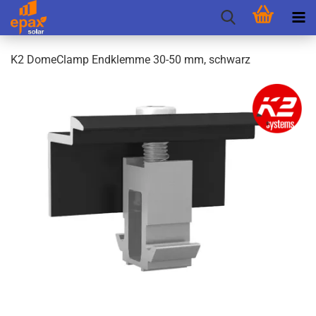
K2 Do­me­Clamp End­klem­me 30-50 mm, schwarz