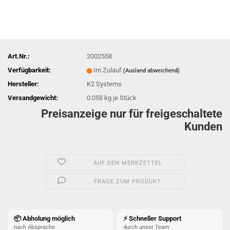
Art.Nr.:
2002558
Verfügbarkeit:
Im Zulauf
(Ausland abweichend)
Hersteller:
K2 Systems
Versandgewicht:
0.058
kg je Stück
Preisanzeige nur für freigeschaltete
Kunden
AUF DEN MERKZETTEL
FRAGE ZUM PRODUKT
📦 Abholung möglich
⚡ Schneller Support
nach Absprache
durch unser Team