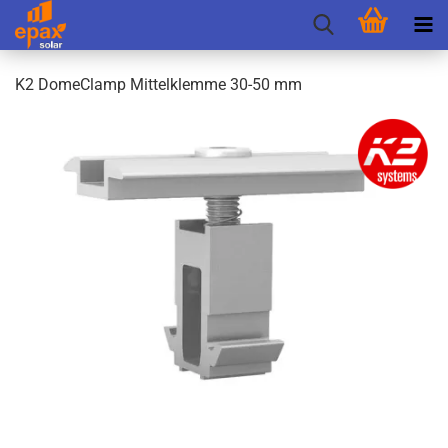
K2 Do­me­Clamp Mit­tel­klem­me 30-50 mm