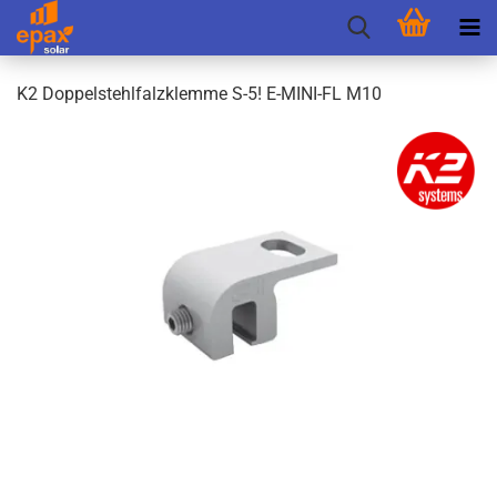
K2 Dop­pel­stehl­falz­klem­me S-5! E-​MINI-FL M10