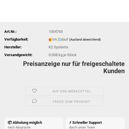
Art.Nr.:
1004765
Verfügbarkeit:
Im Zulauf
(Ausland abweichend)
Hersteller:
K2 Systems
Versandgewicht:
0.008
kg je Stück
Preisanzeige nur für freigeschaltete
Kunden
AUF DEN MERKZETTEL
FRAGE ZUM PRODUKT
📦 Abholung möglich
⚡ Schneller Support
nach Absprache
durch unser Team