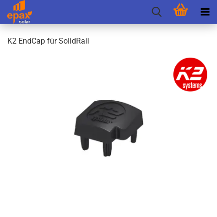
K2 End­Cap für So­lidRail