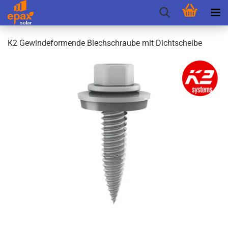
K2 Ge­win­de­for­men­de Blech­schrau­be mit Dicht­schei­be