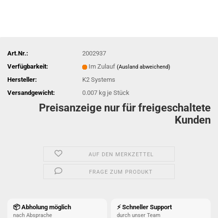
Art.Nr.:
2002937
Verfügbarkeit:
Im Zulauf
(Ausland abweichend)
Hersteller:
K2 Systems
Versandgewicht:
0.007
kg je Stück
Preisanzeige nur für freigeschaltete
Kunden
AUF DEN MERKZETTEL
FRAGE ZUM PRODUKT
📦 Abholung möglich
⚡ Schneller Support
nach Absprache
durch unser Team