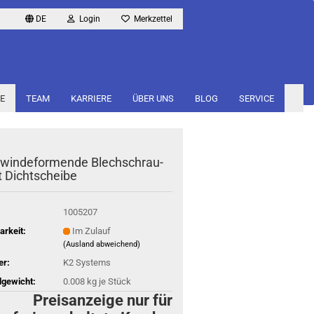
DE
Login
Merkzettel
E
TEAM
KARRIERE
ÜBER UNS
BLOG
SERVICE
win­de­for­men­de Blech­schrau­
 Dicht­schei­be
1005207
arkeit:
Im Zulauf
(Ausland abweichend)
er:
K2 Systems
gewicht:
0.008
kg je Stück
Preisanzeige nur für