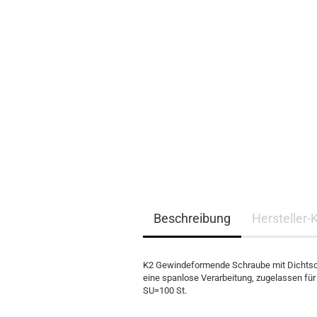
EQ3300
EQ5000
Beschreibung
Hersteller-
K2 Gewindeformende Schraube mit Dichts
eine spanlose Verarbeitung, zugelassen fü
SU=100 St.