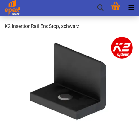
K2 In­ser­ti­on­Rail End­Stop, schwarz