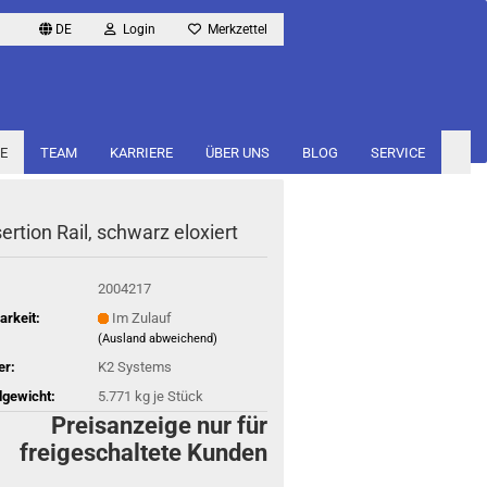
DE
Login
Merkzettel
E
TEAM
KARRIERE
ÜBER UNS
BLOG
SERVICE
ser­ti­on Rail, schwarz elo­xiert
2004217
arkeit:
Im Zulauf
(Ausland abweichend)
er:
K2 Systems
gewicht:
5.771
kg je Stück
Preisanzeige nur für
freigeschaltete Kunden