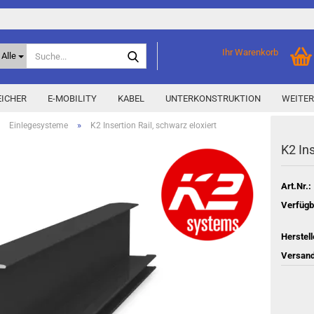
Suche...
Ihr Warenkorb
Alle
ICHER
E-MOBILITY
KABEL
UNTERKONSTRUKTION
WEITER
»
»
Einlegesysteme
K2 Insertion Rail, schwarz eloxiert
K2 In­
Home Storage
% Aktionen % anzeigen
Storage M
Epax Deals
Art.Nr.:
Hersteller-Aktionen
Verfügb
Neu / Coming soon
Herstell
y
Versand