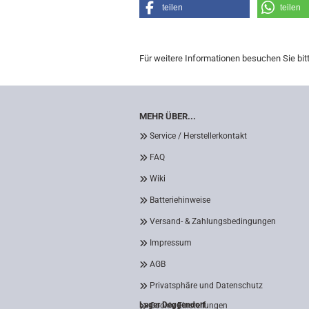
teilen
teilen
Für weitere Informationen besuchen Sie bit
MEHR ÜBER...
Service / Herstellerkontakt
FAQ
Wiki
Batteriehinweise
Versand- & Zahlungsbedingungen
Impressum
AGB
Privatsphäre und Datenschutz
Lager Deggendorf
Cookie Einstellungen