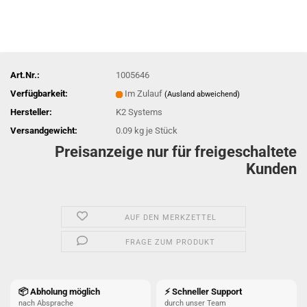
Art.Nr.:
1005646
Verfügbarkeit:
Im Zulauf
(Ausland abweichend)
Hersteller:
K2 Systems
Versandgewicht:
0.09
kg je Stück
Preisanzeige nur für freigeschaltete
Kunden
AUF DEN MERKZETTEL
FRAGE ZUM PRODUKT
📦 Abholung möglich
⚡ Schneller Support
nach Absprache
durch unser Team