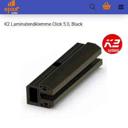
K2 La­mi­na­tend­klem­me Click 5.0, Black