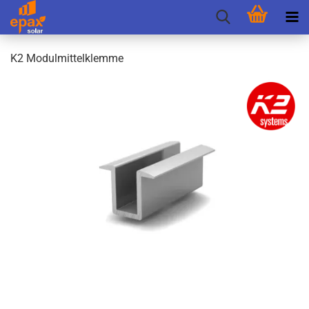
K2 Mo­dul­mit­tel­klem­me