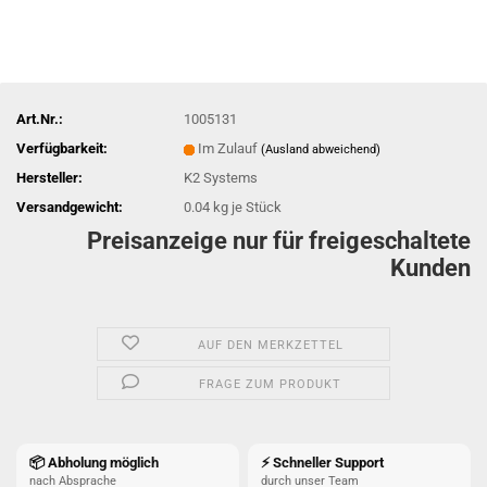
Art.Nr.:
1005131
Verfügbarkeit:
Im Zulauf
(Ausland abweichend)
Hersteller:
K2 Systems
Versandgewicht:
0.04
kg je Stück
Preisanzeige nur für freigeschaltete
Kunden
AUF DEN MERKZETTEL
FRAGE ZUM PRODUKT
📦 Abholung möglich
⚡ Schneller Support
nach Absprache
durch unser Team