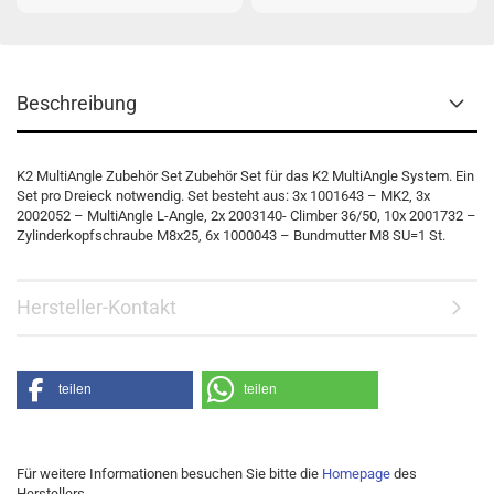
Beschreibung
K2 MultiAngle Zubehör Set Zubehör Set für das K2 MultiAngle System. Ein
Set pro Dreieck notwendig. Set besteht aus: 3x 1001643 – MK2, 3x
2002052 – MultiAngle L-Angle, 2x 2003140- Climber 36/50, 10x 2001732 –
Zylinderkopfschraube M8x25, 6x 1000043 – Bundmutter M8 SU=1 St.
Hersteller-Kontakt
teilen
teilen
Für weitere Informationen besuchen Sie bitte die
Homepage
des
Herstellers.