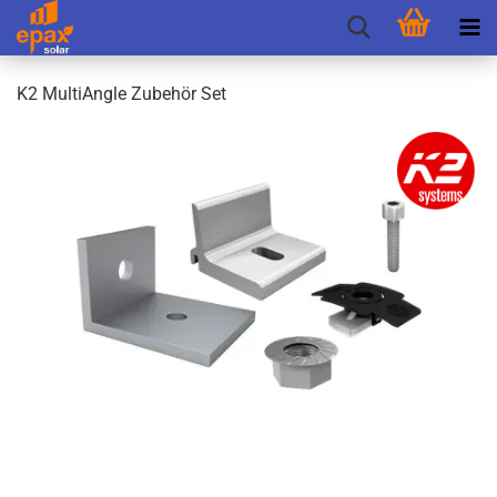
K2 Mul­tiAng­le Zu­be­hör Set