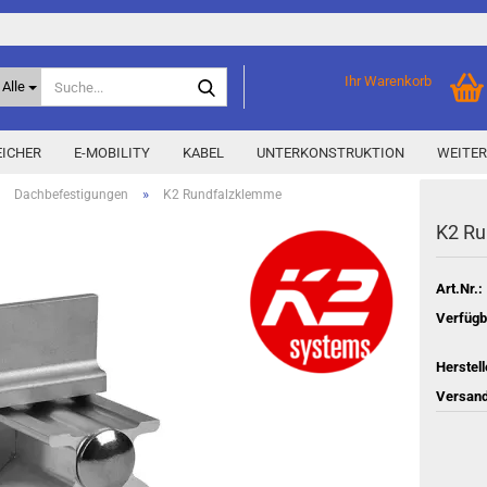
Suche...
Ihr Warenkorb
Alle
ICHER
E-MOBILITY
KABEL
UNTERKONSTRUKTION
WEITER
»
»
Dachbefestigungen
K2 Rundfalzklemme
K2 Ru
Home Storage
% Aktionen % anzeigen
Storage M
Epax Deals
Art.Nr.:
Hersteller-Aktionen
Verfügb
Neu / Coming soon
Herstell
y
Versand