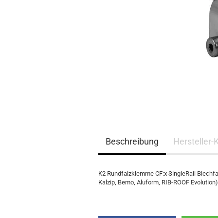
EQ3300
EQ5000
Beschreibung
Hersteller-
K2 Rundfalzklemme CF:x SingleRail Blechfa
Kalzip, Bemo, Aluform, RIB-ROOF Evolution)