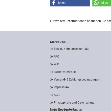
teilen
teilen
Für weitere Informationen besuchen Sie bit
MEHR ÜBER...
Service / Herstellerkontakt
FAQ
Wiki
Batteriehinweise
Versand- & Zahlungsbedingungen
Impressum
AGB
Privatsphäre und Datenschutz
Lager Deggendorf
Cookie Einstellungen