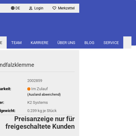
DE
Login
Merkzettel
E
TEAM
KARRIERE
ÜBER UNS
BLOG
SERVICE
nd­falz­klem­me
2002859
arkeit:
Im Zulauf
(Ausland abweichend)
er:
K2 Systems
gewicht:
0.239
kg je Stück
Preisanzeige nur für
freigeschaltete Kunden