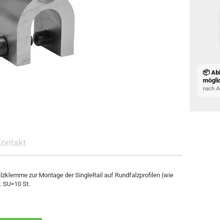
📦 Ab
mögli
nach A
Kontakt
lzklemme zur Montage der SingleRail auf Rundfalzprofilen (wie
. SU=10 St.