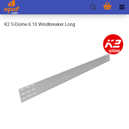
K2 S-​Dome 6.10 Wind­brea­ker Long