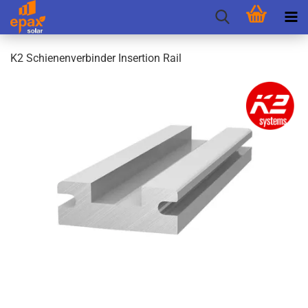
K2 Schie­nen­ver­bin­der In­ser­ti­on Rail