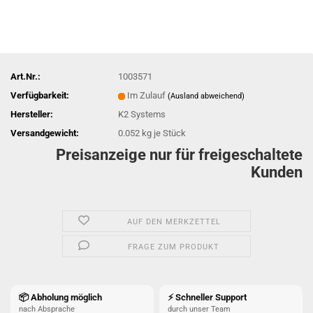
Art.Nr.:
1003571
Verfügbarkeit:
Im Zulauf
(Ausland abweichend)
Hersteller:
K2 Systems
Versandgewicht:
0.052
kg je Stück
Preisanzeige nur für freigeschaltete
Kunden
AUF DEN MERKZETTEL
FRAGE ZUM PRODUKT
📦 Abholung möglich
⚡ Schneller Support
nach Absprache
durch unser Team