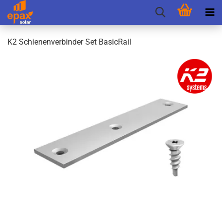
K2 Schie­nen­ver­bin­der Set Ba­si­cRail